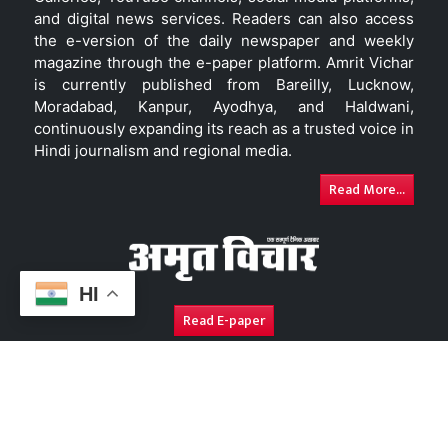
and digital news services. Readers can also access
the e-version of the daily newspaper and weekly
magazine through the e-paper platform. Amrit Vichar
is currently published from Bareilly, Lucknow,
Moradabad, Kanpur, Ayodhya, and Haldwani,
continuously expanding its reach as a trusted voice in
Hindi journalism and regional media.
Read More...
HI
Read E-paper
About Us
Contact Us
Complaint Redressal
Disc
Copyright © 2026. All Rights Reserved By
Amrit Vichar.