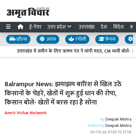
ई-पेपर
उत्तर प्रदेश
उत्तराखंड
देश
विदेश
का
व्हील्स
अंतस
रंगोली
कैंपस
य
उत्तराखंड में जमीन के लिए ऋषभ पंत ने मांगी मदद, CM धामी बोले- अधिक
Balrampur News: झमाझम बारिश से खिल उठे
किसानों के चेहरे, खेतों में शुरू हुई धान की रोपा,
किसान बोले- खेतों में बरस रहा है सोना
Amrit Vichar Network
By
Deepak Mishra
Edited By
Deepak Mishra
On
09 Jul 2026 15:21:58