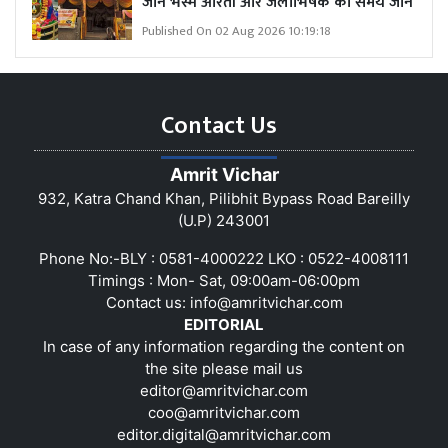
जानें भस्म आरती और जलाभिषेक का समय जानें
Published On 02 Aug 2026 10:19:18
Contact Us
Amrit Vichar
932, Katra Chand Khan, Pilibhit Bypass Road Bareilly
(U.P) 243001
Phone No:-BLY : 0581-4000222 LKO : 0522-4008111
Timings : Mon- Sat, 09:00am-06:00pm
Contact us:
info@amritvichar.com
EDITORIAL
In case of any information regarding the content on
the site please mail us
editor@amritvichar.com
coo@amritvichar.com
editor.digital@amritvichar.com