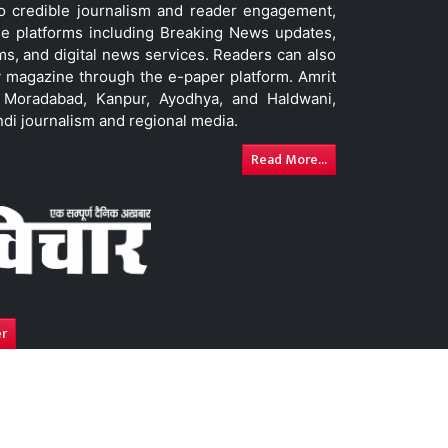
to credible journalism and reader engagement,
le platforms including Breaking News updates,
ms, and digital news services. Readers can also
 magazine through the e-paper platform. Amrit
w, Moradabad, Kanpur, Ayodhya, and Haldwani,
ndi journalism and regional media.
Read More...
er
y
Advertise With Us
DNPA Code of Ethics