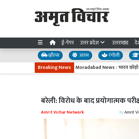
ई-पेपर
उत्तर प्रदेश
उत्तराखंड
दे
व्हील्स
अंतस
रंगोली
Breaking News
Moradabad News : भारत छोड़ो आंदोलन मे
बरेली: विरोध के बाद प्रयोगात्मक पर
Amrit Vichar Network
By
Amrit V