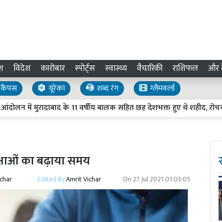
श
विदेश
कारोबार
स्पोर्ट्स
स्वास्थ्य
वैचारिकी
राशिफल
और द
कैंपस
यूरेका
शब्द रंग
ग्लैमवर्ल्ड
ं मुरादाबाद के 11 वर्षीय बालक सहित छह देशभक्त हुए थे शहीद, रोचक है इ
ीक्षाओं का बढ़ाया समय
ichar
Edited By
Amrit Vichar
On
27 Jul 2021 01:03:05