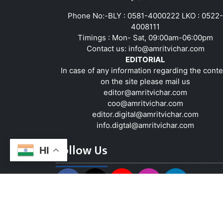
Phone No:-BLY : 0581-4000222 LKO : 0522-
4008111
Timings : Mon- Sat, 09:00am-06:00pm
Contact us:
info@amritvichar.com
EDITORIAL
In case of any information regarding the conte
on the site please mail us
editor@amritvichar.com
coo@amritvichar.com
editor.digital@amritvichar.com
info.digtal@amritvichar.com
Follow Us
HI
About Us
Contact Us
Complaint Red