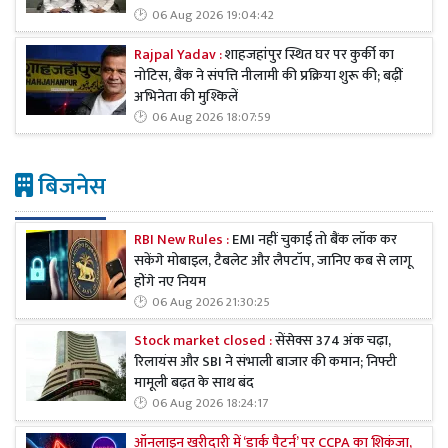
06 Aug 2026 19:04:42
Rajpal Yadav :
शाहजहांपुर स्थित घर पर कुर्की का
नोटिस, बैंक ने संपत्ति नीलामी की प्रक्रिया शुरू की; बढ़ीं
अभिनेता की मुश्किलें
06 Aug 2026 18:07:59
बिजनेस
RBI New Rules :
EMI नहीं चुकाई तो बैंक लॉक कर
सकेंगे मोबाइल, टैबलेट और लैपटॉप, जानिए कब से लागू
होंगे नए नियम
06 Aug 2026 21:30:25
Stock market closed :
सेंसेक्स 374 अंक चढ़ा,
रिलायंस और SBI ने संभाली बाजार की कमान; निफ्टी
मामूली बढ़त के साथ बंद
06 Aug 2026 18:24:17
ऑनलाइन खरीदारी में ‘डार्क पैटर्न’ पर CCPA का शिकंजा,