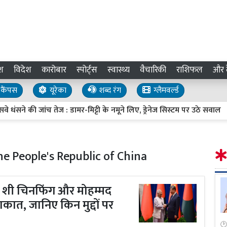
श
विदेश
कारोबार
स्पोर्ट्स
स्वास्थ्य
वैचारिकी
राशिफल
और द
कैंपस
यूरेका
शब्द रंग
ग्लैमवर्ल्ड
े की जांच तेज : डामर-मिट्टी के नमूने लिए, ड्रेनेज सिस्टम पर उठे सवाल
he People's Republic of China
पति शी चिनफिंग और मोहम्मद
ाकात, जानिए किन मुद्दों पर