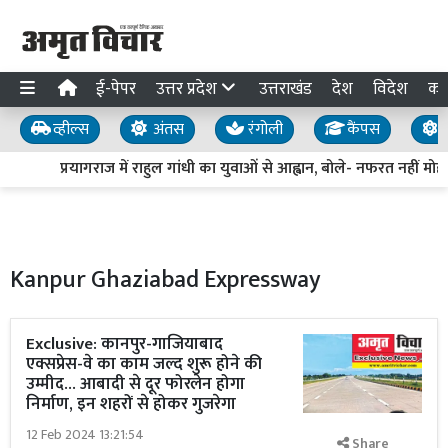
ई-पेपर
उत्तर प्रदेश
उत्तराखंड
देश
विदेश
का
व्हील्स
अंतस
रंगोली
कैंपस
य
प्रयागराज में राहुल गांधी का युवाओं से आह्वान, बोले- नफरत नहीं मोहब
Kanpur Ghaziabad Expressway
Exclusive: कानपुर-गाजियाबाद
एक्सप्रेस-वे का काम जल्द शुरू होने की
उम्मीद... आबादी से दूर फोरलेन होगा
निर्माण, इन शहरों से होकर गुजरेगा
12 Feb 2024 13:21:54
Share