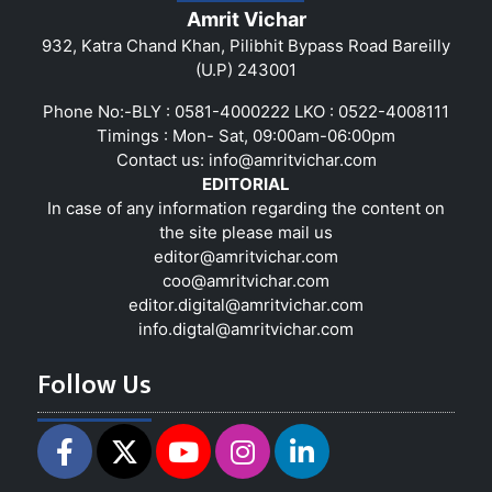
Amrit Vichar
932, Katra Chand Khan, Pilibhit Bypass Road Bareilly
(U.P) 243001
Phone No:-BLY : 0581-4000222 LKO : 0522-4008111
Timings : Mon- Sat, 09:00am-06:00pm
Contact us:
info@amritvichar.com
EDITORIAL
In case of any information regarding the content on
the site please mail us
editor@amritvichar.com
coo@amritvichar.com
editor.digital@amritvichar.com
info.digtal@amritvichar.com
Follow Us