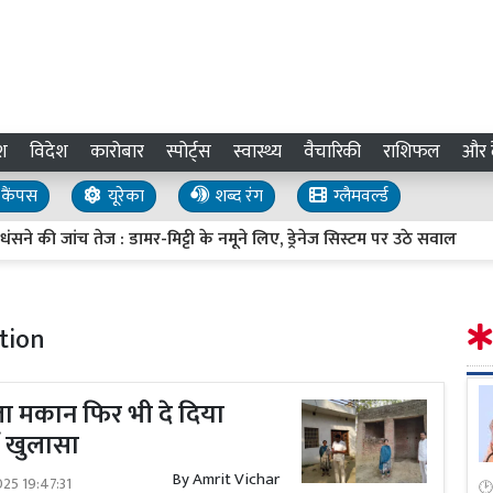
श
विदेश
कारोबार
स्पोर्ट्स
स्वास्थ्य
वैचारिकी
राशिफल
और द
कैंपस
यूरेका
शब्द रंग
ग्लैमवर्ल्ड
की जांच तेज : डामर-मिट्टी के नमूने लिए, ड्रेनेज सिस्टम पर उठे सवाल
U
tion
ा मकान फिर भी दे दिया
ं खुलासा
By
Amrit Vichar
025 19:47:31