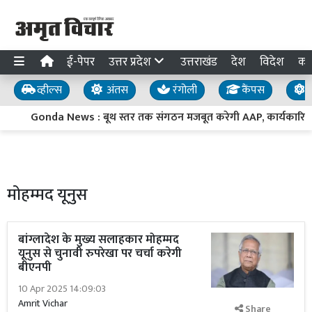
ई-पेपर
उत्तर प्रदेश
उत्तराखंड
देश
विदेश
का
व्हील्स
अंतस
रंगोली
कैंपस
य
Gonda News : बूथ स्तर तक संगठन मजबूत करेगी AAP, कार्यकारिणी की
मोहम्मद यूनुस
बांग्लादेश के मुख्य सलाहकार मोहम्मद
यूनुस से चुनावी रुपरेखा पर चर्चा करेगी
बीएनपी
10 Apr 2025 14:09:03
Amrit Vichar
Share