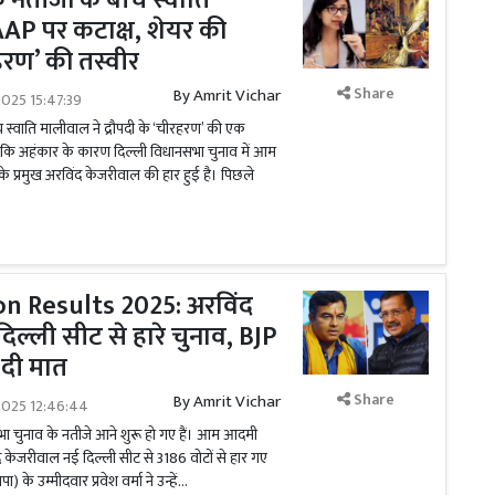
े नतीजों के बीच स्वाति
AP पर कटाक्ष, शेयर की
रहरण’ की तस्वीर
Share
By
Amrit Vichar
025 15:47:39
 स्वाति मालीवाल ने द्रौपदी के ‘चीरहरण’ की एक
 कि अहंकार के कारण दिल्ली विधानसभा चुनाव में आम
 प्रमुख अरविंद केजरीवाल की हार हुई है। पिछले
on Results 2025: अरविंद
िल्ली सीट से हारे चुनाव, BJP
े दी मात
Share
By
Amrit Vichar
2025 12:46:44
भा चुनाव के नतीजे आने शुरू हो गए हैं। आम आदमी
ंद केजरीवाल नई दिल्ली सीट से 3186 वोटों से हार गए
) के उम्मीदवार प्रवेश वर्मा ने उन्हें...