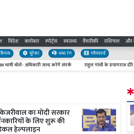
श
विदेश
कारोबार
स्पोर्ट्स
स्वास्थ्य
वैचारिकी
राशिफल
और द
कैंपस
यूरेका
शब्द रंग
ग्लैमवर्ल्ड
ले- अधिकारी जल्द करेंगे संपर्क
राहुल गांधी के प्रयागराज दौरे पर केशव 
केजरीवाल का मोदी सरकार
्शनकारियों के लिए शुरू की
डिकल हेल्पलाइन