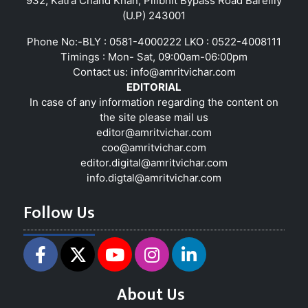
932, Katra Chand Khan, Pilibhit Bypass Road Bareilly
(U.P) 243001
Phone No:-BLY : 0581-4000222 LKO : 0522-4008111
Timings : Mon- Sat, 09:00am-06:00pm
Contact us:
info@amritvichar.com
EDITORIAL
In case of any information regarding the content on
the site please mail us
editor@amritvichar.com
coo@amritvichar.com
editor.digital@amritvichar.com
info.digtal@amritvichar.com
Follow Us
About Us