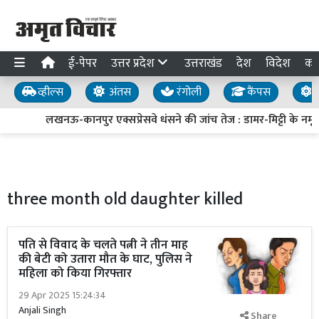
ई-पेपर
उत्तर प्रदेश
उत्तराखंड
देश
विदेश
का
व्हील्स
अंतस
रंगोली
कैंपस
य
लखनऊ-कानपुर एक्सप्रेसवे धंसने की जांच तेज : डामर-मिट्टी के नमूने 
three month old daughter killed
पति से विवाद के चलते पत्नी ने तीन माह
की बेटी को उतारा मौत के घाट, पुलिस ने
महिला को किया गिरफ्तार
29 Apr 2025 15:24:34
Anjali Singh
Share