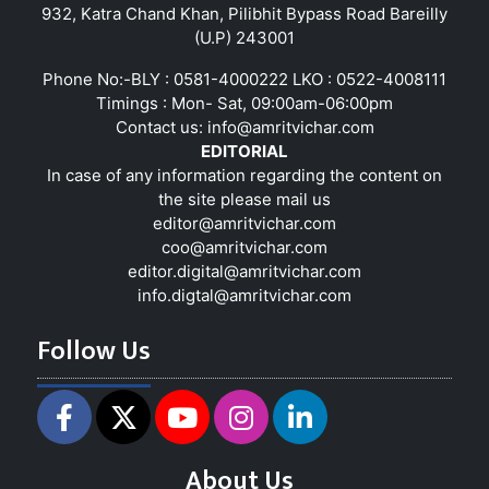
932, Katra Chand Khan, Pilibhit Bypass Road Bareilly
(U.P) 243001
Phone No:-BLY : 0581-4000222 LKO : 0522-4008111
Timings : Mon- Sat, 09:00am-06:00pm
Contact us:
info@amritvichar.com
EDITORIAL
In case of any information regarding the content on
the site please mail us
editor@amritvichar.com
coo@amritvichar.com
editor.digital@amritvichar.com
info.digtal@amritvichar.com
Follow Us
About Us