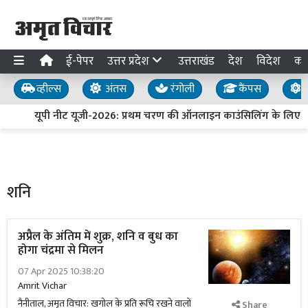
ई-पेपर
उत्तर प्रदेश
उत्तराखंड
देश
विदेश
का
व्हील्स
अंतस
रंगोली
कैंपस
य
यूपी नीट यूजी-2026: प्रथम चरण की ऑनलाइन काउंसिलिंग के लिए पं
शनि
अप्रैल के अंतिम में शुक्र, शनि व बुध का
होगा चंद्रमा से मिलन
07 Apr 2025 10:38:20
Amrit Vichar
नैनीताल, अमृत विचार: खगोल के प्रति रूचि रखने वालों
Share