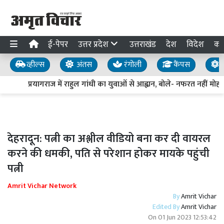
ई-पेपर
उत्तर प्रदेश
उत्तराखंड
देश
विदेश
का
व्हील्स
अंतस
रंगोली
कैंपस
य
प्रयागराज में राहुल गांधी का युवाओं से आह्वान, बोले- नफरत नहीं मोहब्
देहरादून: पत्नी का अश्लील वीडियो बना कर दी वायरल
करने की धमकी, पति से परेशान होकर मायके पहुंची
पत्नी
Amrit Vichar Network
By
Amrit Vichar
Edited By
Amrit Vichar
On
01 Jun 2023 12:53:42