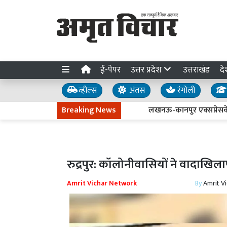
ई-पेपर
उत्तर प्रदेश
उत्तराखंड
दे
व्हील्स
अंतस
रंगोली
Breaking News
लखनऊ-कानपुर एक्सप्रेसवे धंसने की 
रुद्रपुर: कॉलोनीवासियों ने वादाखिल
Amrit Vichar Network
By
Amrit V