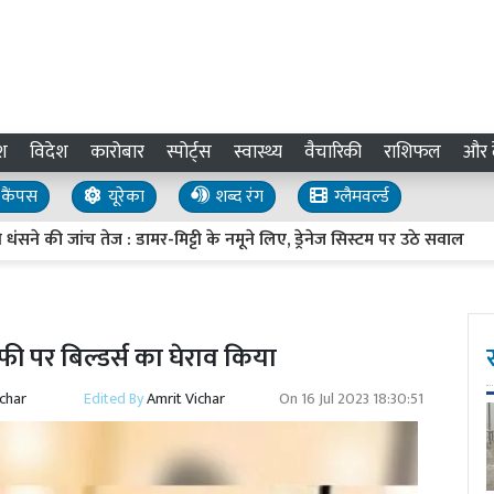
श
विदेश
कारोबार
स्पोर्ट्स
स्वास्थ्य
वैचारिकी
राशिफल
और द
कैंपस
यूरेका
शब्द रंग
ग्लैमवर्ल्ड
जांच तेज : डामर-मिट्टी के नमूने लिए, ड्रेनेज सिस्टम पर उठे सवाल
UP I
ाफी पर बिल्डर्स का घेराव किया
ichar
Edited By
Amrit Vichar
On
16 Jul 2023 18:30:51