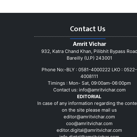
Contact Us
Amrit Vichar
932, Katra Chand Khan, Pilibhit Bypass Roa
Bareilly (U.P) 243001
Phone No:-BLY : 0581-4000222 LKO : 0522-
4008111
Timings : Mon- Sat, 09:00am-06:00pm
Contact us:
info@amritvichar.com
EDITORIAL
In case of any information regarding the conte
on the site please mail us
editor@amritvichar.com
coo@amritvichar.com
editor.digital@amritvichar.com
info.digtal@amritvichar.com