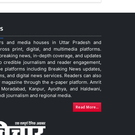
s
ers and media houses in Uttar Pradesh and
ss print, digital, and multimedia platforms.
t breaking news, in-depth coverage, and updates
to credible journalism and reader engagement,
le platforms including Breaking News updates,
ms, and digital news services. Readers can also
 magazine through the e-paper platform. Amrit
w, Moradabad, Kanpur, Ayodhya, and Haldwani,
ndi journalism and regional media.
Read More...