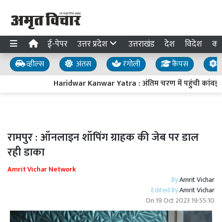
ई-पेपर
उत्तर प्रदेश
उत्तराखंड
देश
विदेश
का
व्हील्स
अंतस
रंगोली
कैंपस
य
Haridwar Kanwar Yatra : अंतिम चरण में पहुंची कांवड़ यात्रा
रामपुर : ऑनलाइन शॉपिंग ग्राहक की जेब पर डाल
रही डाका
Amrit Vichar Network
By
Amrit Vichar
Edited By
Amrit Vichar
On
19 Oct 2023 19:55:10