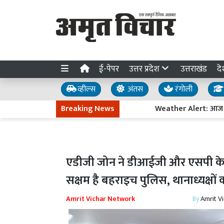
ई-पेपर
उत्तर प्रदेश
उत्तराखंड
दे
व्हील्स
अंतस
रंगोली
Breaking News
Weather Alert: आज 17 राज्यों 
एडीजी जोन ने डीआईजी और एसपी के स
सक्षम है बहराइच पुलिस, थानाध्यक्षों क
Amrit Vichar Network
By
Amrit V