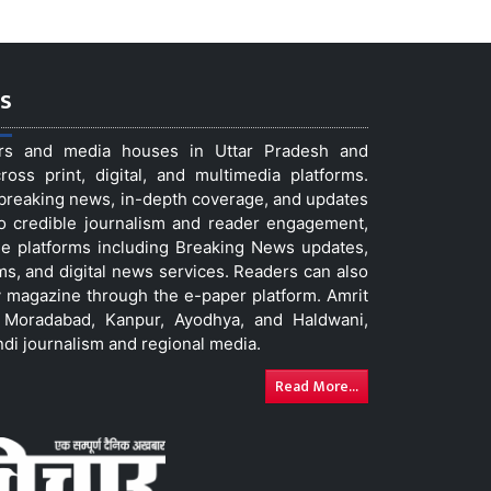
s
ers and media houses in Uttar Pradesh and
ss print, digital, and multimedia platforms.
t breaking news, in-depth coverage, and updates
to credible journalism and reader engagement,
le platforms including Breaking News updates,
ms, and digital news services. Readers can also
 magazine through the e-paper platform. Amrit
w, Moradabad, Kanpur, Ayodhya, and Haldwani,
ndi journalism and regional media.
Read More...