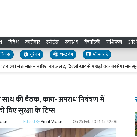
श
विदेश
कारोबार
स्पोर्ट्स
स्वास्थ्य
वैचारिकी
राशिफल
और द
कैंपस
यूरेका
शब्द रंग
ग्लैमवर्ल्ड
में झमाझम बारिश का अलर्ट, दिल्ली-UP से पहाड़ों तक बरसेगा मॉनसून
6
ाथ की बैठक, कहा- अपराध नियंत्रण में
ो दिए सुरक्षा के टिप्स
ichar
Edited By
Amrit Vichar
On
25 Feb 2024 15:42:06