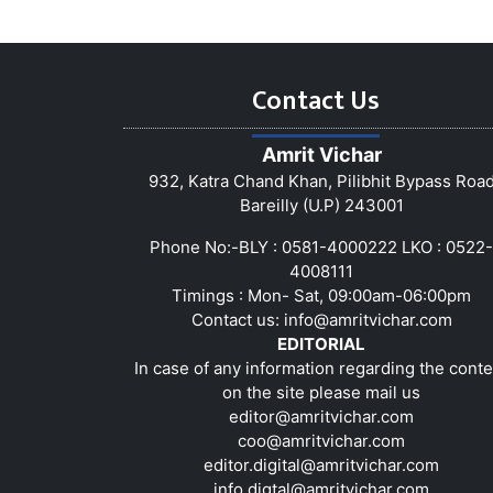
Contact Us
Amrit Vichar
932, Katra Chand Khan, Pilibhit Bypass Roa
Bareilly (U.P) 243001
Phone No:-BLY : 0581-4000222 LKO : 0522-
4008111
Timings : Mon- Sat, 09:00am-06:00pm
Contact us:
info@amritvichar.com
EDITORIAL
In case of any information regarding the conte
on the site please mail us
editor@amritvichar.com
coo@amritvichar.com
editor.digital@amritvichar.com
info.digtal@amritvichar.com