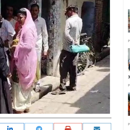
P
P
P