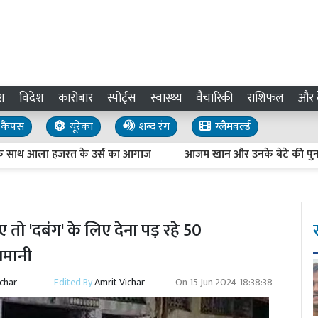
श
विदेश
कारोबार
स्पोर्ट्स
स्वास्थ्य
वैचारिकी
राशिफल
और द
कैंपस
यूरेका
शब्द रंग
ग्लैमवर्ल्ड
 आला हजरत के उर्स का आगाज
आजम खान और उनके बेटे की पुनरीक्षण या
 तो 'दबंग' के लिए देना पड़ रहे 50
नमानी
ichar
Edited By
Amrit Vichar
On
15 Jun 2024 18:38:38