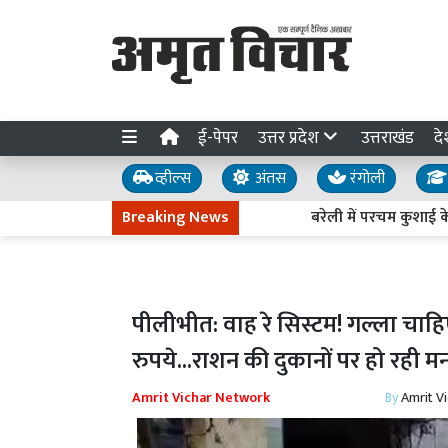
ई-पेपर
उत्तर प्रदेश
उत्तराखंड
दे
व्हील्स
अंतस
रंगोली
Breaking News
बरेली में परचम कुशाई के साथ
पीलीभीत: वाह रे सिस्टम! गल्ला चाहिए
रुपये...राशन की दुकानों पर हो रही म
Amrit Vichar Network
By
Amrit V