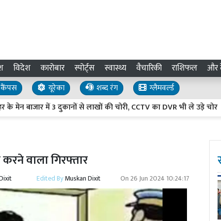
श
विदेश
कारोबार
स्पोर्ट्स
स्वास्थ्य
वैचारिकी
राशिफल
और द
कैंपस
यूरेका
शब्द रंग
ग्लैमवर्ल्ड
ाजार में 3 दुकानों से लाखों की चोरी, CCTV का DVR भी ले उड़े चोर
U
 करने वाला गिरफ्तार
ixit
Edited By
Muskan Dixit
On
26 Jun 2024 10:24:17