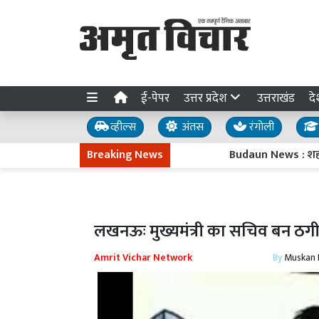
ई-पेपर
उत्तर प्रदेश
उत्तराखंड
दे
व्हील्स
अंतस
रंगोली
Breaking News
Budaun News : शहर के मेन ब
लखनऊः मुख्यमंत्री का सचिव बन ठगी
Amrit Vichar Network
By
Muskan D