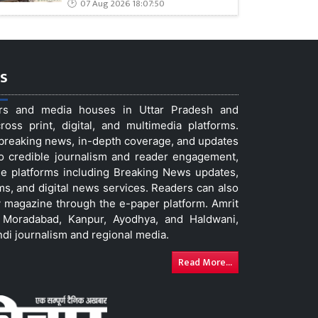
07 Aug 2026 18:07:50
s
ers and media houses in Uttar Pradesh and
ss print, digital, and multimedia platforms.
t breaking news, in-depth coverage, and updates
to credible journalism and reader engagement,
le platforms including Breaking News updates,
ms, and digital news services. Readers can also
 magazine through the e-paper platform. Amrit
w, Moradabad, Kanpur, Ayodhya, and Haldwani,
ndi journalism and regional media.
Read More...