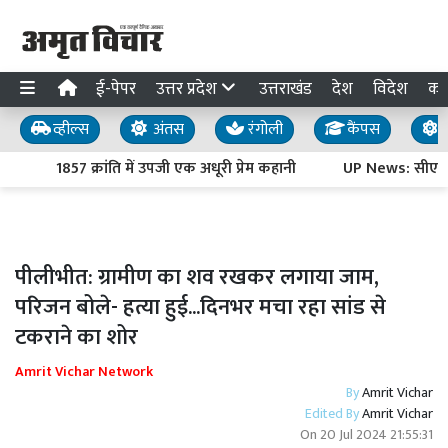
ई-पेपर
उत्तर प्रदेश
उत्तराखंड
देश
विदेश
का
व्हील्स
अंतस
रंगोली
कैंपस
य
1857 क्रांति में उपजी एक अधूरी प्रेम कहानी
UP News: सीएम योगी
पीलीभीत: ग्रामीण का शव रखकर लगाया जाम,
परिजन बोले- हत्या हुई...दिनभर मचा रहा सांड से
टकराने का शोर
Amrit Vichar Network
By
Amrit Vichar
Edited By
Amrit Vichar
On
20 Jul 2024 21:55:31