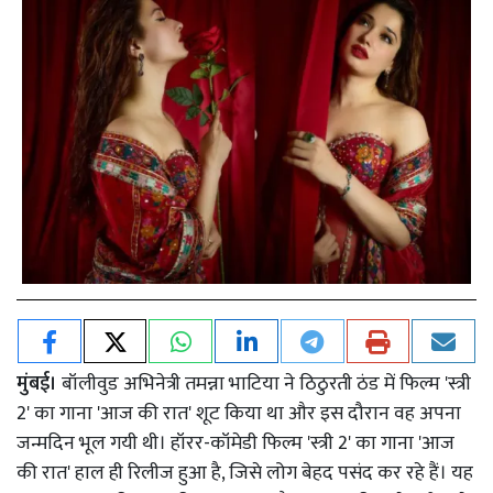
मुंबई।
बॉलीवुड अभिनेत्री तमन्ना भाटिया ने ठिठुरती ठंड में फिल्म 'स्त्री
2' का गाना 'आज की रात' शूट किया था और इस दौरान वह अपना
जन्मदिन भूल गयी थी। हॉरर-कॉमेडी फिल्म 'स्त्री 2' का गाना 'आज
की रात' हाल ही रिलीज हुआ है, जिसे लोग बेहद पसंद कर रहे हैं। यह