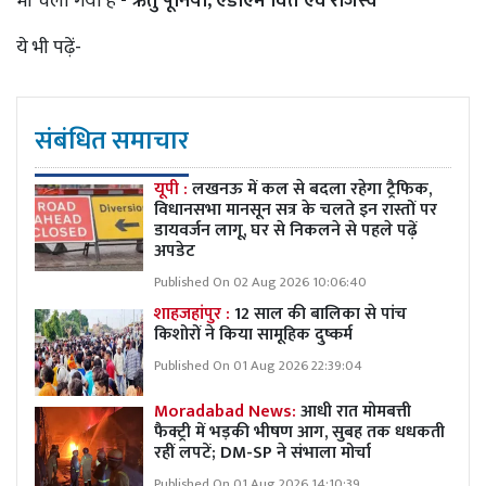
भी चला गया है
- ऋतु पूनिया, एडीएम वित्त एवं राजस्व
ये भी पढ़ें-
संबंधित समाचार
यूपी :
लखनऊ में कल से बदला रहेगा ट्रैफिक,
विधानसभा मानसून सत्र के चलते इन रास्तों पर
डायवर्जन लागू, घर से निकलने से पहले पढ़ें
अपडेट
Published On 02 Aug 2026 10:06:40
शाहजहांपुर :
12 साल की बालिका से पांच
किशोरों ने किया सामूहिक दुष्कर्म
Published On 01 Aug 2026 22:39:04
Moradabad News:
आधी रात मोमबत्ती
फैक्ट्री में भड़की भीषण आग, सुबह तक धधकती
रहीं लपटें; DM-SP ने संभाला मोर्चा
Published On 01 Aug 2026 14:10:39