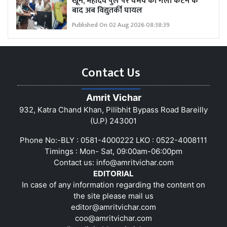
खून, महादेव पुल पर वैभव का गला कटने के
बाद अब विद्युतर्की घायल
Published On 02 Aug 2026 08:38:39
Contact Us
Amrit Vichar
932, Katra Chand Khan, Pilibhit Bypass Road Bareilly
(U.P) 243001
Phone No:-BLY : 0581-4000222 LKO : 0522-4008111
Timings : Mon- Sat, 09:00am-06:00pm
Contact us:
info@amritvichar.com
EDITORIAL
In case of any information regarding the content on
the site please mail us
editor@amritvichar.com
coo@amritvichar.com