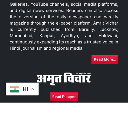
Galleries, YouTube channels, social media platforms,
and digital news services. Readers can also access
the e-version of the daily newspaper and weekly
magazine through the e-paper platform. Amrit Vichar
is currently published from Bareilly, Lucknow,
Moradabad, Kanpur, Ayodhya, and Haldwani,
continuously expanding its reach as a trusted voice in
Hindi journalism and regional media.
Read More...
HI
Read E-paper
About Us
Contact Us
Complaint Redressal
Disc
Copyright © 2026. All Rights Reserved By
Amrit Vichar.