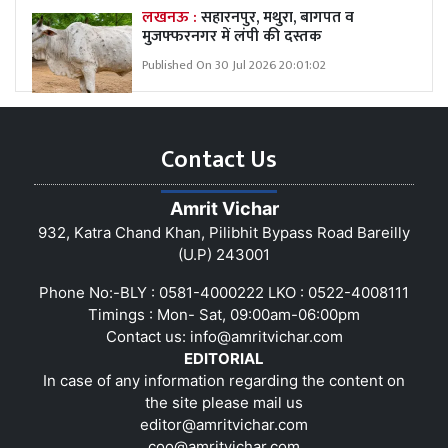
लखनऊ :
सहारनपुर, मथुरा, बागपत व
मुजफ्फरनगर में लंपी की दस्तक
Published On 30 Jul 2026 20:01:02
Contact Us
Amrit Vichar
932, Katra Chand Khan, Pilibhit Bypass Road Bareilly
(U.P) 243001
Phone No:-BLY : 0581-4000222 LKO : 0522-4008111
Timings : Mon- Sat, 09:00am-06:00pm
Contact us:
info@amritvichar.com
EDITORIAL
In case of any information regarding the content on
the site please mail us
editor@amritvichar.com
coo@amritvichar.com