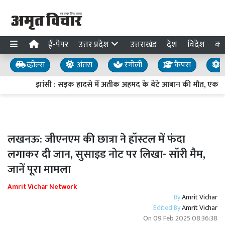
ई-पेपर
उत्तर प्रदेश
उत्तराखंड
देश
विदेश
का
व्हील्स
अंतस
रंगोली
कैंपस
य
झांसी : सड़क हादसे में अतीक अहमद के बेटे आबान की मौत, एक अन
लखनऊ: जीएनएम की छात्रा ने हॉस्टल में फंदा
लगाकर दी जान, सुसाइड नोट पर लिखा- सॉरी मैम,
जानें पूरा मामला
Amrit Vichar Network
By
Amrit Vichar
Edited By
Amrit Vichar
On
09 Feb 2025 08:36:38