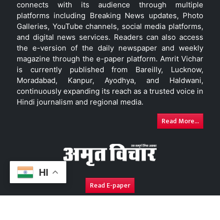
connects with its audience through multiple
platforms including Breaking News updates, Photo
Galleries, YouTube channels, social media platforms,
and digital news services. Readers can also access
the e-version of the daily newspaper and weekly
magazine through the e-paper platform. Amrit Vichar
is currently published from Bareilly, Lucknow,
Moradabad, Kanpur, Ayodhya, and Haldwani,
continuously expanding its reach as a trusted voice in
Hindi journalism and regional media.
Read More...
HI
Read E-paper
About Us
Contact Us
Complaint Redressal
Disc