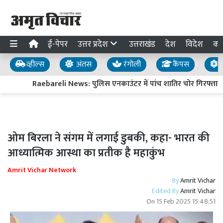
ई-पेपर
उत्तर प्रदेश
उत्तराखंड
देश
विदेश
का
व्हील्स
अंतस
रंगोली
कैंपस
य
Raebareli News: पुलिस एनकाउंटर में पांच शातिर चोर गिरफ्तार, द
ओम बिरला ने संगम में लगाई डुबकी, कहा- भारत की
आध्यात्मिक आस्था का प्रतीक है महाकुंभ
Amrit Vichar Network
By
Amrit Vichar
Edited By
Amrit Vichar
On
15 Feb 2025 15:48:51