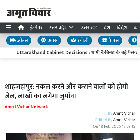
ई-पेपर
उत्तर प्रदेश
उत्तराखंड
देश
विदेश
का
व्हील्स
अंतस
रंगोली
कैंपस
य
Uttarakhand Cabinet Decisions : धामी कैबिनेट के बड़े फैसले, हाईकोर
शाहजहांपुर: नकल करने और कराने वालों को होगी
जेल, लाखों का लगेगा जुर्माना
Amrit Vichar Network
By
Amrit Vichar
Edited By
Amrit Vichar
On
18 Feb 2025 12:23:15