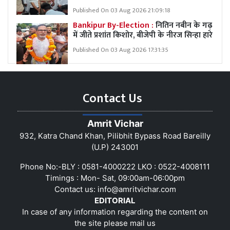
Published On 03 Aug 2026 21:09:18
Bankipur By-Election :
नितिन नबीन के गढ़
में जीते प्रशांत किशोर, बीजेपी के नीरज सिन्हा हारे
Published On 03 Aug 2026 17:31:35
Contact Us
Amrit Vichar
932, Katra Chand Khan, Pilibhit Bypass Road Bareilly
(U.P) 243001
Phone No:-BLY : 0581-4000222 LKO : 0522-4008111
Timings : Mon- Sat, 09:00am-06:00pm
Contact us:
info@amritvichar.com
EDITORIAL
In case of any information regarding the content on
the site please mail us