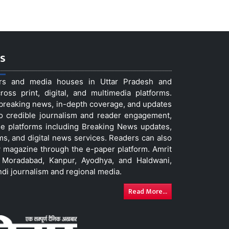
s
ers and media houses in Uttar Pradesh and
ss print, digital, and multimedia platforms.
t breaking news, in-depth coverage, and updates
to credible journalism and reader engagement,
le platforms including Breaking News updates,
ms, and digital news services. Readers can also
 magazine through the e-paper platform. Amrit
w, Moradabad, Kanpur, Ayodhya, and Haldwani,
ndi journalism and regional media.
Read More...