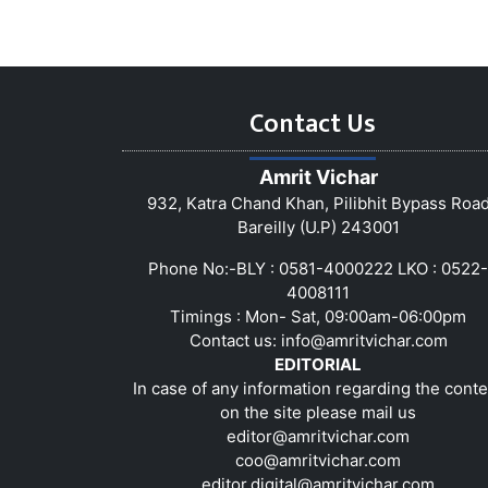
Contact Us
Amrit Vichar
932, Katra Chand Khan, Pilibhit Bypass Roa
Bareilly (U.P) 243001
Phone No:-BLY : 0581-4000222 LKO : 0522-
4008111
Timings : Mon- Sat, 09:00am-06:00pm
Contact us:
info@amritvichar.com
EDITORIAL
In case of any information regarding the conte
on the site please mail us
editor@amritvichar.com
coo@amritvichar.com
editor.digital@amritvichar.com