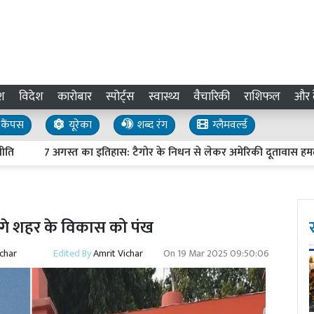
श
विदेश
कारोबार
स्पोर्ट्स
स्वास्थ्य
वैचारिकी
राशिफल
और द
कैंपस
यूरेका
शब्द रंग
ग्लैमवर्ल्ड
7 अगस्त का इतिहास: टैगोर के निधन से लेकर अमेरिकी दूतावास हमले तक, ज
ेंगे शहर के विकास को पंख
ichar
Edited By
Amrit Vichar
On
19 Mar 2025 09:50:06