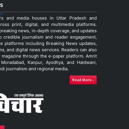
s
ers and media houses in Uttar Pradesh and
ss print, digital, and multimedia platforms.
t breaking news, in-depth coverage, and updates
to credible journalism and reader engagement,
le platforms including Breaking News updates,
ms, and digital news services. Readers can also
 magazine through the e-paper platform. Amrit
w, Moradabad, Kanpur, Ayodhya, and Haldwani,
ndi journalism and regional media.
Read More...