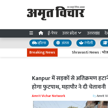
ई-पेपर
उत्तर प्रदेश
उत्तराखंड
दे
व्हील्स
अंतस
रंगोली
Breaking News
Shravasti News : भोजन मांगने पर
Kanpur में सड़कों से अतिक्रमण हटान
होगा फुटपाथ, महापौर ने दी चेतावनी
Amrit Vichar Network
By
Amrit V