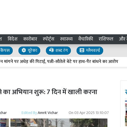
श
विदेश
कारोबार
स्पोर्ट्स
स्वास्थ्य
वैचारिकी
राशिफल
और द
कैंपस
यूरेका
शब्द रंग
ग्लैमवर्ल्ड
 अधेड़ की पिटाई, पत्नी-सौतेले बेटे पर हाथ-पैर बांधने का आरोप
IND 
े का अभियान शुरू: 7 दिन में खाली करना
ichar
Edited By
Amrit Vichar
On
03 Apr 2025 13:10:07