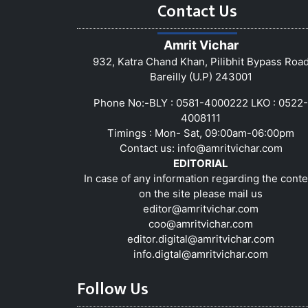
Contact Us
Amrit Vichar
932, Katra Chand Khan, Pilibhit Bypass Roa
Bareilly (U.P) 243001
Phone No:-BLY : 0581-4000222 LKO : 0522-
4008111
Timings : Mon- Sat, 09:00am-06:00pm
Contact us:
info@amritvichar.com
EDITORIAL
In case of any information regarding the conte
on the site please mail us
editor@amritvichar.com
coo@amritvichar.com
editor.digital@amritvichar.com
info.digtal@amritvichar.com
Follow Us