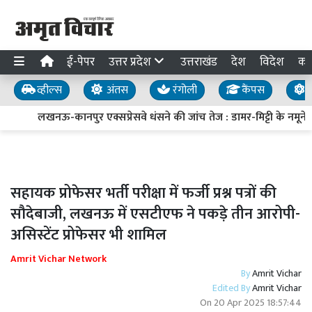
ई-पेपर
उत्तर प्रदेश
उत्तराखंड
देश
विदेश
का
व्हील्स
अंतस
रंगोली
कैंपस
य
लखनऊ-कानपुर एक्सप्रेसवे धंसने की जांच तेज : डामर-मिट्टी के नमूने लि
सहायक प्रोफेसर भर्ती परीक्षा में फर्जी प्रश्न पत्रों की
सौदेबाजी, लखनऊ में एसटीएफ ने पकड़े तीन आरोपी-
असिस्टेंट प्रोफेसर भी शामिल
Amrit Vichar Network
By
Amrit Vichar
Edited By
Amrit Vichar
On
20 Apr 2025 18:57:44