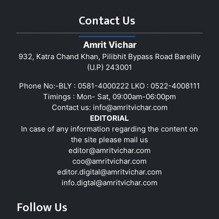
Contact Us
Amrit Vichar
932, Katra Chand Khan, Pilibhit Bypass Road Bareilly
(U.P) 243001
Phone No:-BLY : 0581-4000222 LKO : 0522-4008111
Timings : Mon- Sat, 09:00am-06:00pm
Contact us:
info@amritvichar.com
EDITORIAL
In case of any information regarding the content on
the site please mail us
editor@amritvichar.com
coo@amritvichar.com
editor.digital@amritvichar.com
info.digtal@amritvichar.com
Follow Us