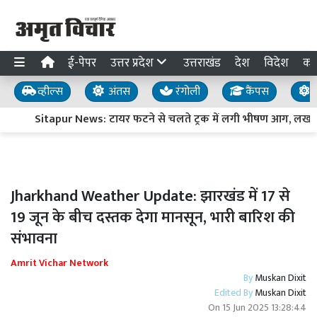
ई-पेपर
उत्तर प्रदेश
उत्तराखंड
देश
विदेश
का
व्हील्स
अंतस
रंगोली
कैंपस
य
Sitapur News: टायर फटने से चलते ट्रक में लगी भीषण आग, लखनऊ-बर
Jharkhand Weather Update: झारखंड में 17 से
19 जून के बीच दस्तक देगा मानसून, भारी बारिश की
संभावना
Amrit Vichar Network
By
Muskan Dixit
Edited By
Muskan Dixit
On
15 Jun 2025 13:28:44