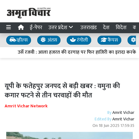
ई-पेपर
उत्तर प्रदेश
उत्तराखंड
देश
विदेश
का
व्हील्स
अंतस
रंगोली
कैंपस
य
उर्से रजवी : आला हजरत की दरगाह पर फिर हाजिरी का इरादा करके र
यूपी के फतेहपुर जनपद से बड़ी खबर : यमुना की
कगार फटने से तीन चरवाहों की मौत
Amrit Vichar Network
By
Amrit Vichar
Edited By
Amrit Vichar
On
18 Jun 2025 17:59:35