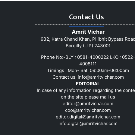
Contact Us
Amrit Vichar
932, Katra Chand Khan, Pilibhit Bypass Roa
Bareilly (U.P) 243001
Phone No:-BLY : 0581-4000222 LKO : 0522-
4008111
Timings : Mon- Sat, 09:00am-06:00pm
Contact us:
info@amritvichar.com
EDITORIAL
In case of any information regarding the conte
on the site please mail us
editor@amritvichar.com
coo@amritvichar.com
editor.digital@amritvichar.com
info.digtal@amritvichar.com