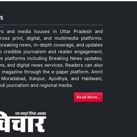
s
ers and media houses in Uttar Pradesh and
ss print, digital, and multimedia platforms.
t breaking news, in-depth coverage, and updates
to credible journalism and reader engagement,
le platforms including Breaking News updates,
ms, and digital news services. Readers can also
 magazine through the e-paper platform. Amrit
w, Moradabad, Kanpur, Ayodhya, and Haldwani,
ndi journalism and regional media.
Read More...