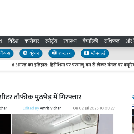
श
विदेश
कारोबार
स्पोर्ट्स
स्वास्थ्य
वैचारिकी
राशिफल
और द
कैंपस
यूरेका
शब्द रंग
ग्लैमवर्ल्ड
6 अगस्त का इतिहास: हिरोशिमा पर परमाणु बम से लेकर मंगल पर क्यूरियोसिटी 
ीशीटर तौफीक मुठभेड़ में गिरफ्तार
ichar
Edited By
Amrit Vichar
On
02 Jul 2025 10:08:27