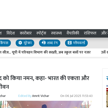
श
विदेश
कारोबार
स्पोर्ट्स
स्वास्थ्य
वैचारिकी
राशिफल
और द
कैंपस
यूरेका
शब्द रंग
ग्लैमवर्ल्ड
यूपी में परिवहन विभाग की सख्ती, अब स्कूल बसों पर नजर
उर्से रजवी 
्रसाद को किया नमन, कहा- भारत की एकता और
जीवन
ichar
Edited By
Amrit Vichar
On
06 Jul 2025 11:53:43