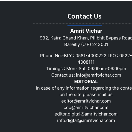
Contact Us
Amrit Vichar
932, Katra Chand Khan, Pilibhit Bypass Roa
Bareilly (U.P) 243001
Phone No:-BLY : 0581-4000222 LKO : 0522-
4008111
Timings : Mon- Sat, 09:00am-06:00pm
Contact us:
info@amritvichar.com
EDITORIAL
In case of any information regarding the conte
on the site please mail us
editor@amritvichar.com
coo@amritvichar.com
editor.digital@amritvichar.com
info.digtal@amritvichar.com