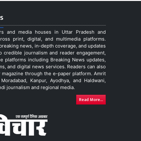
s
ers and media houses in Uttar Pradesh and
ss print, digital, and multimedia platforms.
t breaking news, in-depth coverage, and updates
to credible journalism and reader engagement,
le platforms including Breaking News updates,
ms, and digital news services. Readers can also
 magazine through the e-paper platform. Amrit
w, Moradabad, Kanpur, Ayodhya, and Haldwani,
ndi journalism and regional media.
Read More...