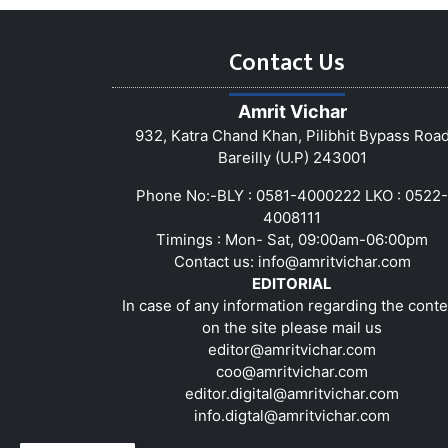
Contact Us
Amrit Vichar
932, Katra Chand Khan, Pilibhit Bypass Roa
Bareilly (U.P) 243001
Phone No:-BLY : 0581-4000222 LKO : 0522-
4008111
Timings : Mon- Sat, 09:00am-06:00pm
Contact us:
info@amritvichar.com
EDITORIAL
In case of any information regarding the conte
on the site please mail us
editor@amritvichar.com
coo@amritvichar.com
editor.digital@amritvichar.com
info.digtal@amritvichar.com