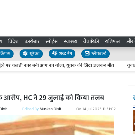
श
विदेश
कारोबार
स्पोर्ट्स
स्वास्थ्य
वैचारिकी
राशिफल
और द
कैंपस
यूरेका
शब्द रंग
ग्लैमवर्ल्ड
 चलती कार बनी आग का गोला, युवक की जिंदा जलकर मौत
युवाओं के बीच
 के आरोप, HC ने 29 जुलाई को किया तलब
ixit
Edited By
Muskan Dixit
On
14 Jul 2025 11:51:02