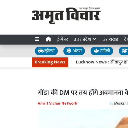
ई-पेपर
उत्तर प्रदेश
उत्तराखंड
दे
व्हील्स
अंतस
रंगोली
Breaking News
Lucknow News : सीतापुर हाईवे पर
गोंडा की DM पर तय होंगे अवमानना
Amrit Vichar Network
By
Muskan D