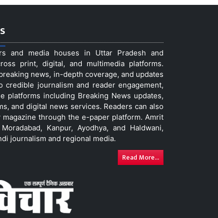
s
ers and media houses in Uttar Pradesh and
ss print, digital, and multimedia platforms.
t breaking news, in-depth coverage, and updates
to credible journalism and reader engagement,
le platforms including Breaking News updates,
ms, and digital news services. Readers can also
 magazine through the e-paper platform. Amrit
w, Moradabad, Kanpur, Ayodhya, and Haldwani,
ndi journalism and regional media.
Read More...