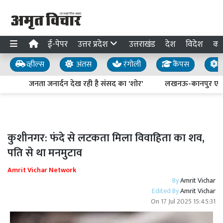
ई-पेपर
उत्तर प्रदेश
उत्तराखंड
देश
विदेश
का
व्हील्स
अंतस
रंगोली
कैंपस
य
जनता जनार्दन देख रही है संसद का 'शोर'
लखनऊ-कानपुर एक्सप्रे
कुशीनगर: फंदे से लटकता मिला विवाहिता का शव,
पति से था मनमुटाव
Amrit Vichar Network
By
Amrit Vichar
Edited By
Amrit Vichar
On
17 Jul 2025 15:45:31