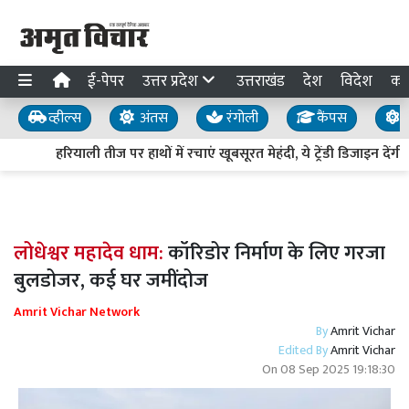
ई-पेपर
उत्तर प्रदेश
उत्तराखंड
देश
विदेश
का
व्हील्स
अंतस
रंगोली
कैंपस
य
हरियाली तीज पर हाथों में रचाएं खूबसूरत मेहंदी, ये ट्रेंडी डिजाइन देंग
लोधेश्वर महादेव धाम:
कॉरिडोर निर्माण के लिए गरजा
बुलडोजर, कई घर जमींदोज
Amrit Vichar Network
By
Amrit Vichar
Edited By
Amrit Vichar
On
08 Sep 2025 19:18:30