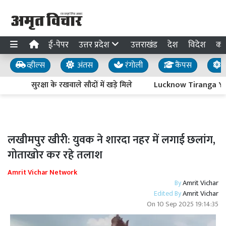
ई-पेपर
उत्तर प्रदेश
उत्तराखंड
देश
विदेश
का
व्हील्स
अंतस
रंगोली
कैंपस
य
सुरक्षा के रखवाले सौदों में खड़े मिले
Lucknow Tiranga Yatra :
लखीमपुर खीरी: युवक ने शारदा नहर में लगाई छलांग,
गोताखोर कर रहे तलाश
Amrit Vichar Network
By
Amrit Vichar
Edited By
Amrit Vichar
On
10 Sep 2025 19:14:35