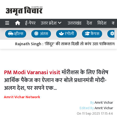
ई-पेपर
उत्तर प्रदेश
उत्तराखंड
देश
विदेश
का
व्हील्स
अंतस
रंगोली
कैंपस
य
Rajnath Singh : 'सिंदूर' की ताकत दिखी तो कांप उठा पाकिस्तान! र
PM Modi Varanasi visit
मॉरीशस के लिए विशेष
आर्थिक पैकेज का ऐलान कर बोले प्रधानमंत्री मोदी-
अलग देश, पर सपने एक...
Amrit Vichar Network
By
Amrit Vichar
Edited By
Amrit Vichar
On
11 Sep 2025 17:15:44