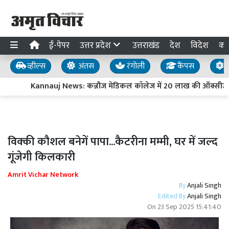
ई-पेपर
उत्तर प्रदेश
उत्तराखंड
देश
विदेश
का
व्हील्स
अंतस
रंगोली
कैंपस
य
Kannauj News: कन्नौज मेडिकल कॉलेज में 20 लाख की ऑक्सीजन प
विक्की कौशल बनेगें पापा...कैटरीना मम्मी, घर में जल्द
गूंजेगी किलकारी
Amrit Vichar Network
By
Anjali Singh
Edited By
Anjali Singh
On
23 Sep 2025 15:41:40