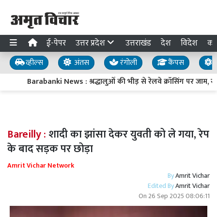
ई-पेपर
उत्तर प्रदेश
उत्तराखंड
देश
विदेश
का
व्हील्स
अंतस
रंगोली
कैंपस
य
Barabanki News : श्रद्धालुओं की भीड़ से रेलवे क्रॉसिंग पर जाम, रोकन
Bareilly :
शादी का झांसा देकर युवती को ले गया, रेप
के बाद सड़क पर छोड़ा
Amrit Vichar Network
By
Amrit Vichar
Edited By
Amrit Vichar
On
26 Sep 2025 08:06:11