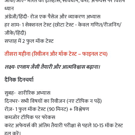
जीके/जीए- भारत का इतिहास, संविधान, करंट अफेयर्स पर विशेष
ध्यान
अंग्रेजी/हिंदी- रोज एक पैसेज और व्याकरण अभ्यास
हर शाम- 1 सेक्शनल टेस्ट (छोटा टेस्ट - केवल गणित/रीजनिंग/
जीके/हिंदी)
सप्ताह में 2 फुल मॉक टेस्ट
तीसरा महीना (रिवीजन और मॉक टेस्ट – फाइनल टच)
लक्ष्य- एग्जाम जैसी तैयारी और आत्मविश्वास बढ़ाना।
दैनिक दिनचर्या
सुबह- शारीरिक अभ्यास
दिनभर- सभी विषयों का रिवीजन (नए टॉपिक न पढ़ें)
रोज़- 1 फुल मॉक टेस्ट (90 मिनट) + विश्लेषण
कमजोर टॉपिक पर फोकस
करंट अफेयर्स की अंतिम तैयारी परीक्षा से पहले 10-15 मॉक टेस्ट
हल करें।