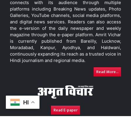
connects with its audience through multiple
platforms including Breaking News updates, Photo
Galleries, YouTube channels, social media platforms,
and digital news services. Readers can also access
the e-version of the daily newspaper and weekly
magazine through the e-paper platform. Amrit Vichar
is currently published from Bareilly, Lucknow,
Moradabad, Kanpur, Ayodhya, and Haldwani,
continuously expanding its reach as a trusted voice in
Hindi journalism and regional media.
Read More...
HI
Read E-paper
About Us
Contact Us
Complaint Redressal
Disc