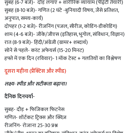
सुबह (6-7 बजे)- दौड़ लगाएं + शारीरिक व्यायाम (पीईटी तैयारी)
सुबह (8-10 बजे)- गणित (2 घंटे -बुनियादी विषय, जैसे प्रतिशत,
अनुपात, समय-कार्य)
दोपहर (1-2 बजे)- रीजनिंग (पजल, सीरीज, कोडिंग-डीकोडिंग)
शाम (4-6 बजे)- जीके/जीएस (इतिहास, भूगोल, संविधान, विज्ञान)
रात (8-9 बजे)- हिंदी/अंग्रेजी (ग्रामर+ शब्दार्थ)
सोने से पहले- करंट अफेयर्स (15-20 मिनट)
हफ्ते में एक दिन (रविवार)- 1 मॉक टेस्ट + गलतियों का विश्लेषण
दूसरा महीना (प्रैक्टिस और स्पीड)
लक्ष्य- स्पीड और सटीकता बढ़ाना।
दैनिक दिनचर्या-
सुबह- दौड़ + फिजिकल फिटनेस
गणित- शॉर्टकट ट्रिक्स और क्विज़
रीजनिंग- रोजाना 25-30 प्रश्न