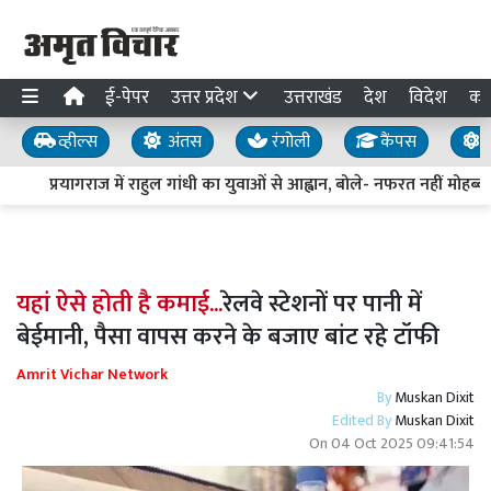
ई-पेपर
उत्तर प्रदेश
उत्तराखंड
देश
विदेश
का
व्हील्स
अंतस
रंगोली
कैंपस
य
प्रयागराज में राहुल गांधी का युवाओं से आह्वान, बोले- नफरत नहीं मोहब्बत 
यहां ऐसे होती है कमाई...
रेलवे स्टेशनों पर पानी में
बेईमानी, पैसा वापस करने के बजाए बांट रहे टॉफी
Amrit Vichar Network
By
Muskan Dixit
Edited By
Muskan Dixit
On
04 Oct 2025 09:41:54