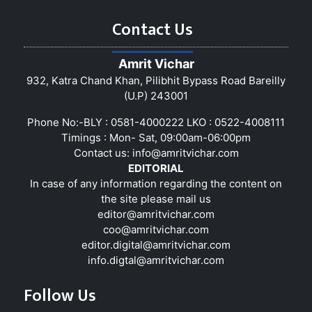
Contact Us
Amrit Vichar
932, Katra Chand Khan, Pilibhit Bypass Road Bareilly
(U.P) 243001
Phone No:-BLY : 0581-4000222 LKO : 0522-4008111
Timings : Mon- Sat, 09:00am-06:00pm
Contact us:
info@amritvichar.com
EDITORIAL
In case of any information regarding the content on
the site please mail us
editor@amritvichar.com
coo@amritvichar.com
editor.digital@amritvichar.com
info.digtal@amritvichar.com
Follow Us