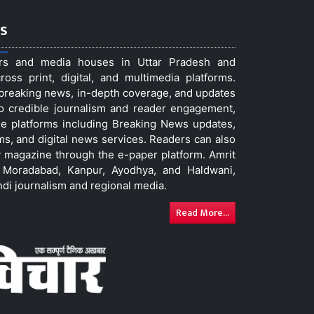
s
ers and media houses in Uttar Pradesh and
ss print, digital, and multimedia platforms.
t breaking news, in-depth coverage, and updates
to credible journalism and reader engagement,
le platforms including Breaking News updates,
ms, and digital news services. Readers can also
 magazine through the e-paper platform. Amrit
w, Moradabad, Kanpur, Ayodhya, and Haldwani,
ndi journalism and regional media.
Read More...