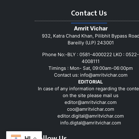
Contact Us
Amrit Vichar
932, Katra Chand Khan, Pilibhit Bypass Roa
Bareilly (U.P) 243001
Phone No:-BLY : 0581-4000222 LKO : 0522-
4008111
Timings : Mon- Sat, 09:00am-06:00pm
Contact us:
info@amritvichar.com
EDITORIAL
In case of any information regarding the conte
on the site please mail us
editor@amritvichar.com
coo@amritvichar.com
editor.digital@amritvichar.com
info.digtal@amritvichar.com
Follow Us
HI