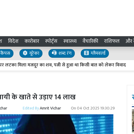
श
विदेश
कारोबार
स्पोर्ट्स
स्वास्थ्य
वैचारिकी
राशिफल
और द
कैंपस
यूरेका
शब्द रंग
ग्लैमवर्ल्ड
टका मिला मजदूर का शव, पत्नी से हुआ था किसी बात को लेकर विवाद
Utt
यी के खाते से उड़ाए 14 लाख
ichar
Edited By
Amrit Vichar
On
04 Oct 2025 19:30:29