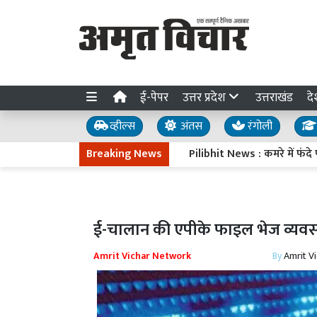
ई-पेपर
उत्तर प्रदेश
उत्तराखंड
दे
व्हील्स
अंतस
रंगोली
Breaking News
Pilibhit News : कमरे में फंदे पर ल
ई-चालान की एपीके फाइल भेज व्यवसा
Amrit Vichar Network
By
Amrit V