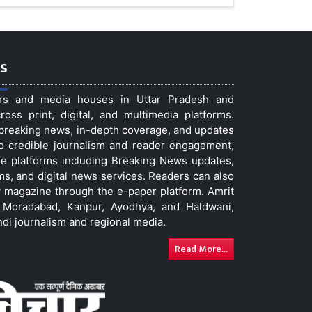
s
ers and media houses in Uttar Pradesh and
ss print, digital, and multimedia platforms.
t breaking news, in-depth coverage, and updates
to credible journalism and reader engagement,
le platforms including Breaking News updates,
ms, and digital news services. Readers can also
 magazine through the e-paper platform. Amrit
w, Moradabad, Kanpur, Ayodhya, and Haldwani,
ndi journalism and regional media.
Read More...