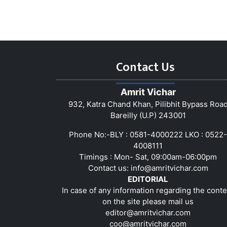
Contact Us
Amrit Vichar
932, Katra Chand Khan, Pilibhit Bypass Roa
Bareilly (U.P) 243001
Phone No:-BLY : 0581-4000222 LKO : 0522-
4008111
Timings : Mon- Sat, 09:00am-06:00pm
Contact us:
info@amritvichar.com
EDITORIAL
In case of any information regarding the conte
on the site please mail us
editor@amritvichar.com
coo@amritvichar.com