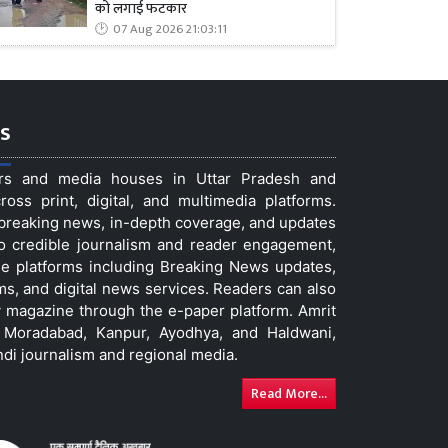
को लगाई फटकार
07 Aug 2026 21:03:11
s
ers and media houses in Uttar Pradesh and
ss print, digital, and multimedia platforms.
t breaking news, in-depth coverage, and updates
to credible journalism and reader engagement,
le platforms including Breaking News updates,
ms, and digital news services. Readers can also
 magazine through the e-paper platform. Amrit
w, Moradabad, Kanpur, Ayodhya, and Haldwani,
ndi journalism and regional media.
Read More...