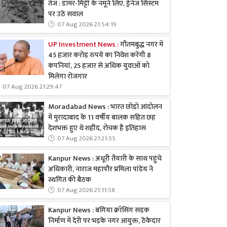
तेज : डामर-मिट्टी के नमूने लिए, ड्रेनेज सिस्टम
पर उठे सवाल
07 Aug 2026 21:54:19
UP Investment News :
गौतमबुद्ध नगर में
45 हजार करोड़ रुपये का निवेश करेंगी 8
कंपनियां, 25 हजार से अधिक युवाओं को
मिलेगा रोजगार
07 Aug 2026 21:29:47
Moradabad News : भारत छोड़ो आंदोलन
में मुरादाबाद के 11 वर्षीय बालक सहित छह
देशभक्त हुए थे शहीद, रोचक है इतिहास
07 Aug 2026 21:21:55
Kanpur News : अधूरी तैयारी के साथ पहुंचे
अधिकारी, नाराज महापौर प्रमिला पांडेय ने
स्थगित की बैठक
07 Aug 2026 21:11:58
Kanpur News : बगिया क्रॉसिंग सड़क
निर्माण में देरी पर भड़के नगर आयुक्त, ठेकेदार