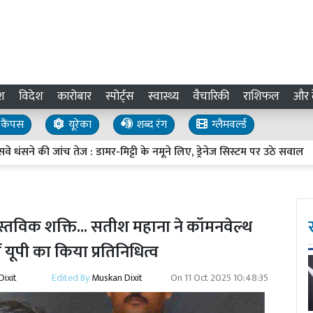
श
विदेश
कारोबार
स्पोर्ट्स
स्वास्थ्य
वैचारिकी
राशिफल
और द
कैंपस
यूरेका
शब्द रंग
ग्लैमवर्ल्ड
की जांच तेज : डामर-मिट्टी के नमूने लिए, ड्रेनेज सिस्टम पर उठे सवाल
UP
्तविक शक्ति... सतीश महाना ने कॉमनवेल्थ
ें यूपी का किया प्रतिनिधित्व
ixit
Edited By
Muskan Dixit
On
11 Oct 2025 10:48:35