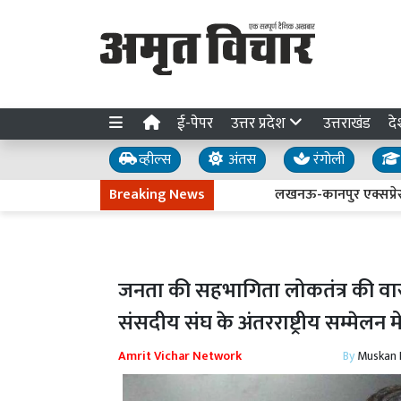
ई-पेपर
उत्तर प्रदेश
उत्तराखंड
दे
व्हील्स
अंतस
रंगोली
Breaking News
लखनऊ-कानपुर एक्सप्रेसवे धंसने 
जनता की सहभागिता लोकतंत्र की वास
संसदीय संघ के अंतरराष्ट्रीय सम्मेलन म
Amrit Vichar Network
By
Muskan D