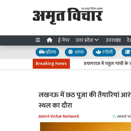
ई-पेपर
उत्तर प्रदेश
उत्तराखंड
दे
व्हील्स
अंतस
रंगोली
Breaking News
प्रयागराज में राहुल गांधी के दौ
लखनऊ में छठ पूजा की तैयारियां आर
स्थल का दौरा
Amrit Vichar Network
By
Amrit V