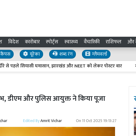
श
विदेश
कारोबार
स्पोर्ट्स
स्वास्थ्य
वैचारिकी
राशिफल
और द
कैंपस
यूरेका
शब्द रंग
ग्लैमवर्ल्ड
रे से पहले सियासी घमासान, झारखंड और NEET को लेकर पोस्टर वार
सपा के
ंभ, डीएम और पुलिस आयुक्त ने किया पूजा
ichar
Edited By
Amrit Vichar
On
11 Oct 2025 19:13:27