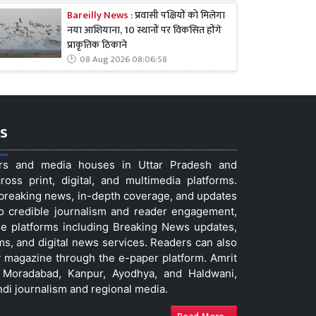
Bareilly News :
प्रवासी पक्षियों को मिलेगा
नया आशियाना, 10 स्थानों पर विकसित होंगे
प्राकृतिक ठिकाने
08 Aug 2026 08:06:58
s
ers and media houses in Uttar Pradesh and
ss print, digital, and multimedia platforms.
t breaking news, in-depth coverage, and updates
to credible journalism and reader engagement,
le platforms including Breaking News updates,
ms, and digital news services. Readers can also
 magazine through the e-paper platform. Amrit
w, Moradabad, Kanpur, Ayodhya, and Haldwani,
ndi journalism and regional media.