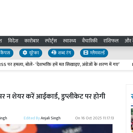
श
विदेश
कारोबार
स्पोर्ट्स
स्वास्थ्य
वैचारिकी
राशिफल
और द
कैंपस
यूरेका
शब्द रंग
ग्लैमवर्ल्ड
हमला, बोले- ‘देशभक्ति हमें मत सिखाइए, अंग्रेजों के शरण में गए’
Pilibhit
न शेयर करें आईकार्ड, डुप्लीकेट पर होगी
Singh
Edited By
Anjali Singh
On
16 Oct 2025 11:17:13