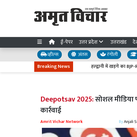
ई-पेपर
उत्तर प्रदेश
उत्तराखंड
दे
व्हील्स
अंतस
रंगोली
Breaking News
हल्द्वानी में खड़गे का BJP-RSS पर 
Deepotsav 2025:
सोशल मीडिया पर 
कार्रवाई
Amrit Vichar Network
By
Anjali 