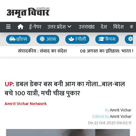
ई-पेपर
उत्तर प्रदेश
उत्तराखंड
देश
विदेश
का
व्हील्स
अंतस
रंगोली
कैंपस
य
संपादकीय : संवाद का संदेश
08 अगस्त का इतिहास: भारत छोड़ो
UP:
डबल डेकर बस बनी आग का गोला...बाल-बाल
बचे 100 यात्री, मची चीख पुकार
Amrit Vichar Network
By
Amrit Vichar
Edited By
Amrit Vichar
On
22 Oct 2025 09:02:11