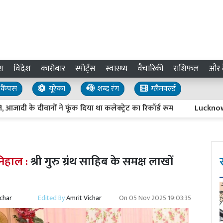
श
विदेश
कारोबार
स्पोर्ट्स
स्वास्थ्य
वैचारिकी
राशिफल
और द
कैंपस
यूरेका
शब्द रंग
ग्लैमवर्ल्ड
 के दीवानों ने फूंक दिया था कलेक्ट्रेट का रिकॉर्ड रूम
Lucknow Power 
निहाल :
श्री गुरु ग्रंथ साहिब के समक्ष लाखों
ichar
Edited By
Amrit Vichar
On
05 Nov 2025 19:03:35