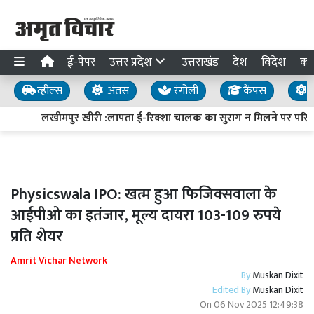
ई-पेपर
उत्तर प्रदेश
उत्तराखंड
देश
विदेश
का
व्हील्स
अंतस
रंगोली
कैंपस
य
लखीमपुर खीरी :लापता ई-रिक्शा चालक का सुराग न मिलने पर परिजनो
Physicswala IPO: खत्म हुआ फिजिक्सवाला के
आईपीओ का इतंजार, मूल्य दायरा 103-109 रुपये
प्रति शेयर
Amrit Vichar Network
By
Muskan Dixit
Edited By
Muskan Dixit
On
06 Nov 2025 12:49:38