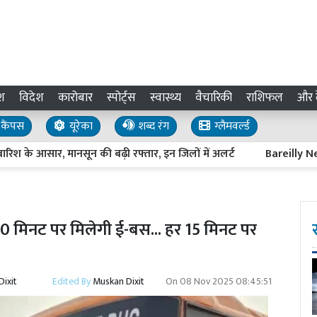
श
विदेश
कारोबार
स्पोर्ट्स
स्वास्थ्य
वैचारिकी
राशिफल
और द
कैंपस
यूरेका
शब्द रंग
ग्लैमवर्ल्ड
े आसार, मानसून की बढ़ी रफ्तार, इन जिलों में अलर्ट
Bareilly News : प
 मिनट पर मिलेगी ई-बस... हर 15 मिनट पर
ixit
Edited By
Muskan Dixit
On
08 Nov 2025 08:45:51