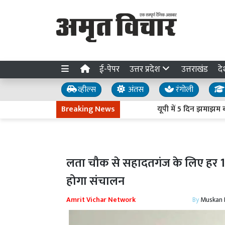
ई-पेपर
उत्तर प्रदेश
उत्तराखंड
दे
व्हील्स
अंतस
रंगोली
Breaking News
यूपी में 5 दिन झमाझम बारिश क
लता चौक से सहादतगंज के लिए हर 10
होगा संचालन
Amrit Vichar Network
By
Muskan D