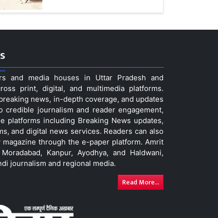
s
ers and media houses in Uttar Pradesh and
ss print, digital, and multimedia platforms.
t breaking news, in-depth coverage, and updates
to credible journalism and reader engagement,
le platforms including Breaking News updates,
ms, and digital news services. Readers can also
 magazine through the e-paper platform. Amrit
w, Moradabad, Kanpur, Ayodhya, and Haldwani,
ndi journalism and regional media.
Read More...