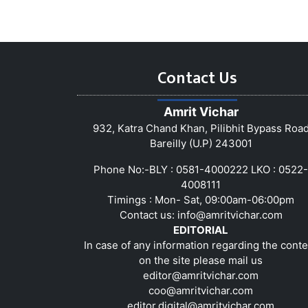
Contact Us
Amrit Vichar
932, Katra Chand Khan, Pilibhit Bypass Roa
Bareilly (U.P) 243001
Phone No:-BLY : 0581-4000222 LKO : 0522-
4008111
Timings : Mon- Sat, 09:00am-06:00pm
Contact us:
info@amritvichar.com
EDITORIAL
In case of any information regarding the conte
on the site please mail us
editor@amritvichar.com
coo@amritvichar.com
editor.digital@amritvichar.com